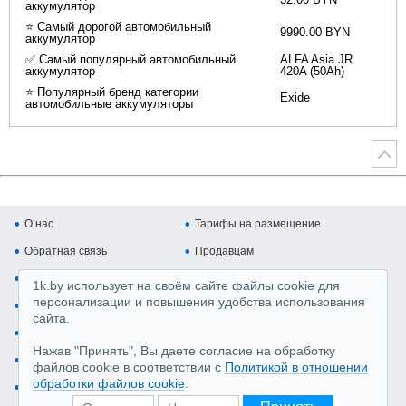
аккумулятор
⭐ Самый дорогой автомобильный
9990.00 BYN
аккумулятор
✅ Самый популярный автомобильный
ALFA Asia JR
аккумулятор
420A (50Ah)
⭐ Популярный бренд категории
Exide
автомобильные аккумуляторы
О нас
Тарифы на размещение
Обратная связь
Продавцам
Покупателям
Копирайт и авторские права
1k.by использует на своём сайте файлы cookie для
персонализации и повышения удобства использования
Карта сайта
Медийная реклама
сайта.
Регистрация магазина
Производители
Нажав "Принять", Вы даете согласие на обработку
Пользовательское соглашение, Политика обработки перс.данных
файлов cookie в соответствии с
Политикой в отношении
обработки файлов cookie
.
Настройка cookie