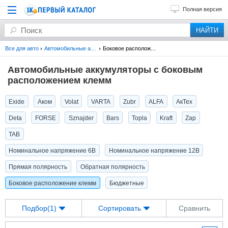
Полная версия
Все для авто
Автомобильные аккумуляторы
Боковое расположение клемм
Автомобильные аккумуляторы с боковым
расположением клемм
Exide
Аком
Volat
VARTA
Zubr
ALFA
АкТех
Deta
FORSE
Sznajder
Bars
Topla
Kraft
Zap
TAB
Номинальное напряжение 6В
Номинальное напряжение 12В
Прямая полярность
Обратная полярность
Боковое расположение клемм
Бюджетные
Подбор(1)
Сортировать
Сравнить