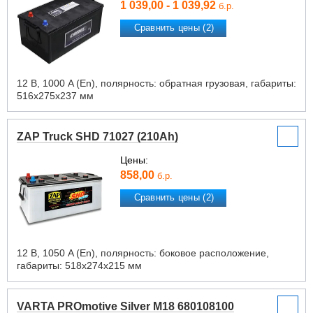
1 039,00 - 1 039,92
б.р.
Сравнить цены (2)
12 В, 1000 A (En), полярность: обратная грузовая, габариты:
516х275х237 мм
ZAP Truck SHD 71027 (210Ah)
Цены:
858,00
б.р.
Сравнить цены (2)
12 В, 1050 A (En), полярность: боковое расположение,
габариты: 518х274х215 мм
VARTA PROmotive Silver M18 680108100