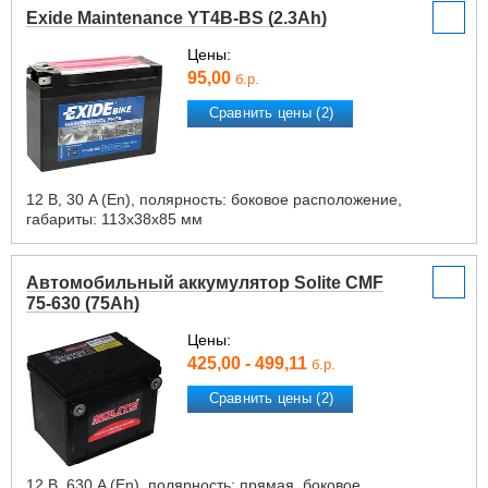
Exide Maintenance YT4B-BS (2.3Ah)
Цены:
95,00
б.р.
Сравнить цены (2)
12 В, 30 A (En), полярность: боковое расположение,
габариты: 113х38х85 мм
Автомобильный аккумулятор Solite CMF
75-630 (75Ah)
Цены:
425,00 - 499,11
б.р.
Сравнить цены (2)
12 В, 630 A (En), полярность: прямая, боковое